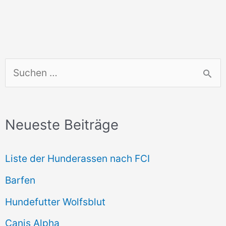
S
u
c
Neueste Beiträge
h
e
Liste der Hunderassen nach FCI
n
Barfen
n
Hundefutter Wolfsblut
a
c
Canis Alpha