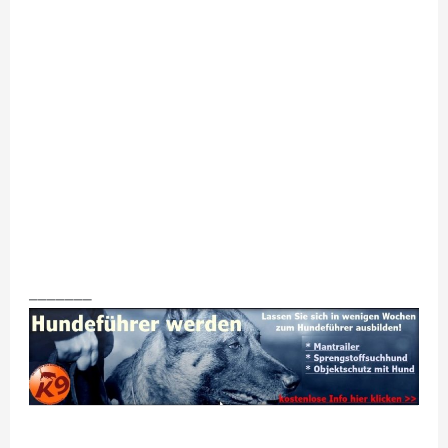
_______