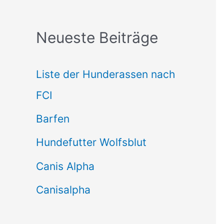
c
Neueste Beiträge
h
e
Liste der Hunderassen nach
n
FCI
n
Barfen
a
Hundefutter Wolfsblut
c
h
Canis Alpha
:
Canisalpha