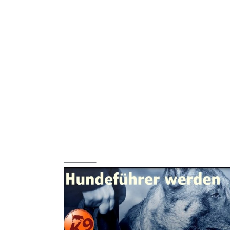
_______