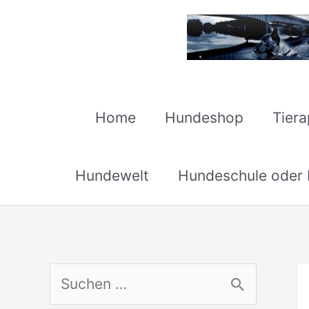
Zum
Inhalt
springen
Home
Hundeshop
Tier
Hundewelt
Hundeschule oder H
S
u