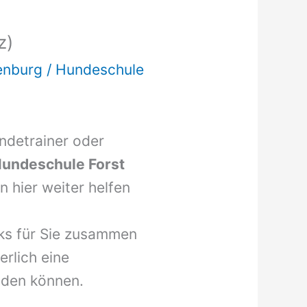
z)
enburg
/
Hundeschule
undetrainer oder
undeschule Forst
 hier weiter helfen
nks für Sie zusammen
erlich eine
inden können.