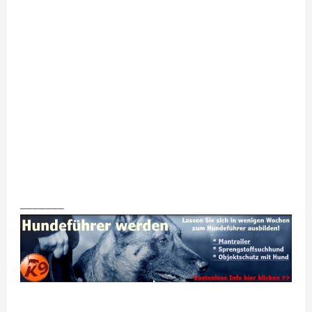
_______