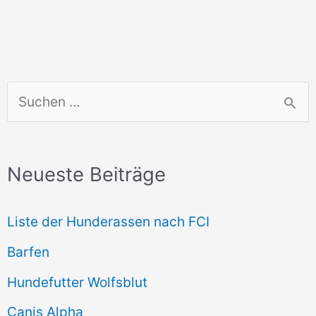
S
u
c
Neueste Beiträge
h
e
Liste der Hunderassen nach FCI
n
Barfen
n
Hundefutter Wolfsblut
a
c
Canis Alpha