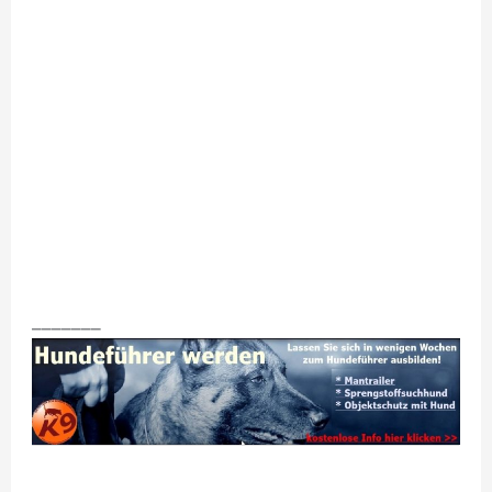
_______