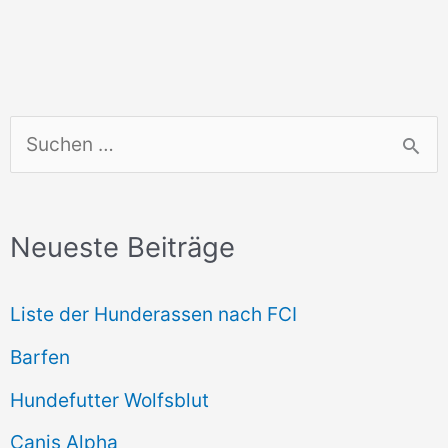
S
u
c
Neueste Beiträge
h
e
Liste der Hunderassen nach FCI
n
Barfen
n
Hundefutter Wolfsblut
a
c
Canis Alpha