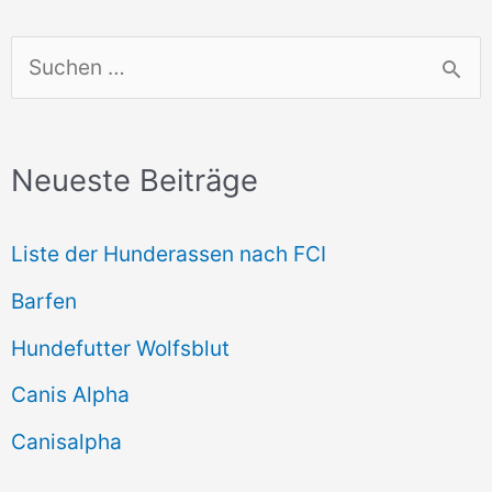
S
u
c
Neueste Beiträge
h
e
Liste der Hunderassen nach FCI
n
Barfen
n
Hundefutter Wolfsblut
a
c
Canis Alpha
h
Canisalpha
: