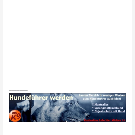
_______