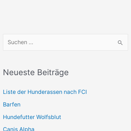
S
u
c
Neueste Beiträge
h
e
Liste der Hunderassen nach FCI
n
Barfen
n
Hundefutter Wolfsblut
a
c
Canis Alpha