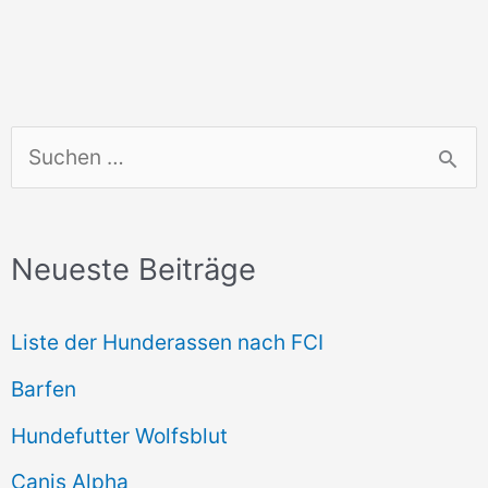
S
u
c
Neueste Beiträge
h
e
Liste der Hunderassen nach FCI
n
Barfen
n
Hundefutter Wolfsblut
a
c
Canis Alpha