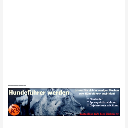
_______