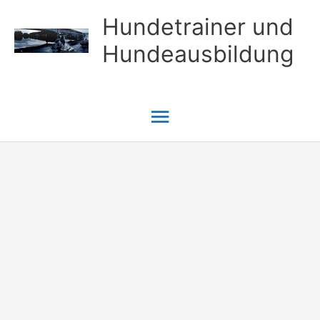
Zum
Hundetrainer und
Inhalt
Hundeausbildung
springen
Hauptmenü