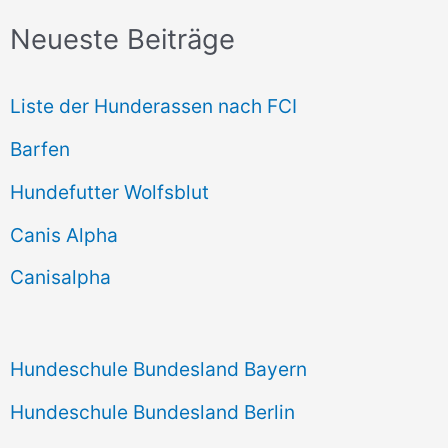
c
Neueste Beiträge
h
e
Liste der Hunderassen nach FCI
n
Barfen
n
Hundefutter Wolfsblut
a
c
Canis Alpha
h
Canisalpha
:
Hundeschule Bundesland Bayern
Hundeschule Bundesland Berlin