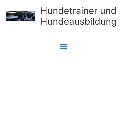
Zum
Hundetrainer und
Inhalt
Hundeausbildung
springen
Hauptmenü