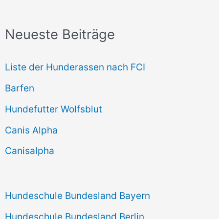
c
Neueste Beiträge
h
e
Liste der Hunderassen nach FCI
n
Barfen
n
Hundefutter Wolfsblut
a
c
Canis Alpha
h
Canisalpha
:
Hundeschule Bundesland Bayern
Hundeschule Bundesland Berlin