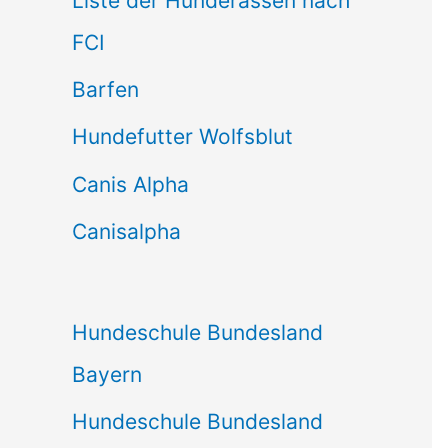
Liste der Hunderassen nach
n
FCI
n
Barfen
a
Hundefutter Wolfsblut
c
h
Canis Alpha
:
Canisalpha
Hundeschule Bundesland
Bayern
Hundeschule Bundesland