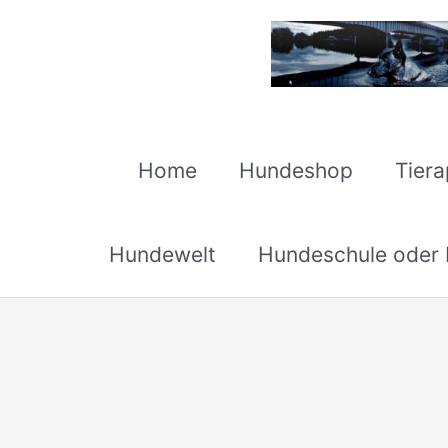
Zum
Inhalt
springen
Home
Hundeshop
Tier
Hundewelt
Hundeschule oder H