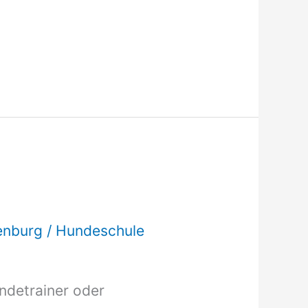
enburg
/
Hundeschule
undetrainer oder