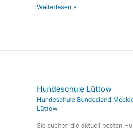
Hundeschule
Weiterlesen »
Lüttow
Hundeschule Lüttow
Hundeschule Bundesland Meckl
Lüttow
Sie suchen die aktuell besten H