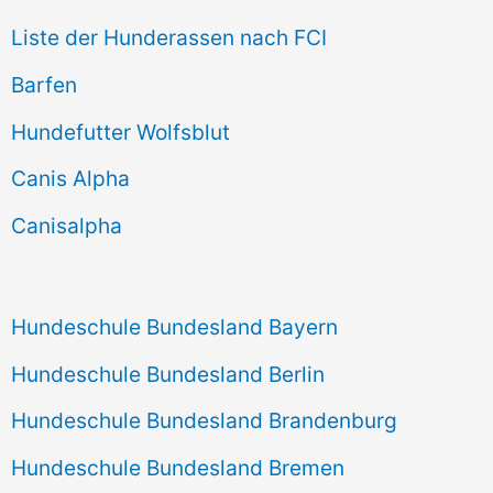
e
Liste der Hunderassen nach FCI
n
Barfen
n
Hundefutter Wolfsblut
a
c
Canis Alpha
h
Canisalpha
:
Hundeschule Bundesland Bayern
Hundeschule Bundesland Berlin
Hundeschule Bundesland Brandenburg
Hundeschule Bundesland Bremen