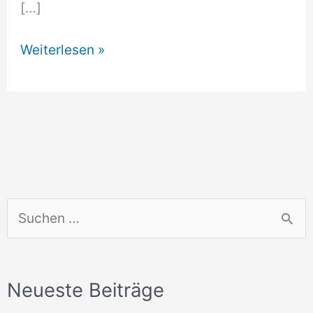
[…]
Hundeschule
Weiterlesen »
Machern
S
u
c
Neueste Beiträge
h