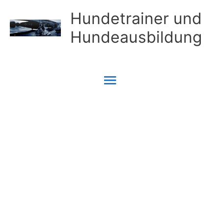
Zum
Hundetrainer und
Inhalt
Hundeausbildung
springen
Hauptmenü