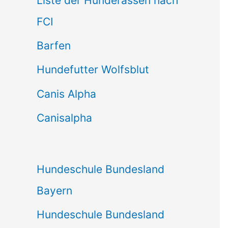
Liste der Hunderassen nach
n
FCI
n
Barfen
a
Hundefutter Wolfsblut
c
h
Canis Alpha
:
Canisalpha
Hundeschule Bundesland
Bayern
Hundeschule Bundesland