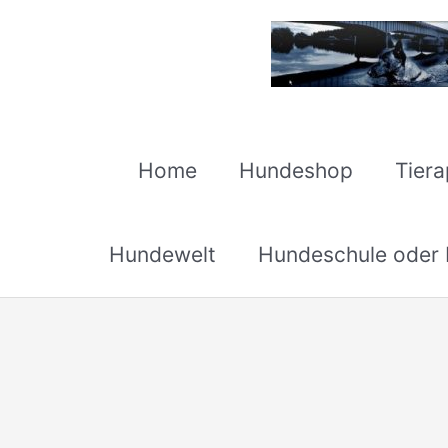
Zum
Inhalt
springen
Home
Hundeshop
Tier
Hundewelt
Hundeschule oder H