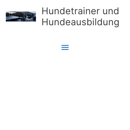
Zum
Hundetrainer und
Inhalt
Hundeausbildung
springen
Hauptmenü