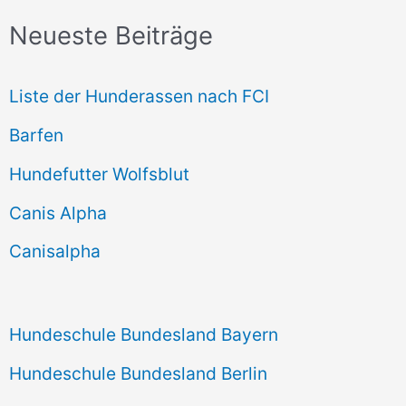
c
Neueste Beiträge
h
e
Liste der Hunderassen nach FCI
n
Barfen
n
Hundefutter Wolfsblut
a
c
Canis Alpha
h
Canisalpha
:
Hundeschule Bundesland Bayern
Hundeschule Bundesland Berlin