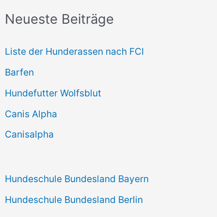
c
Neueste Beiträge
h
e
Liste der Hunderassen nach FCI
n
Barfen
n
Hundefutter Wolfsblut
a
c
Canis Alpha
h
Canisalpha
:
Hundeschule Bundesland Bayern
Hundeschule Bundesland Berlin