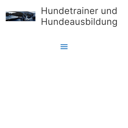
Zum
Hundetrainer und
Inhalt
Hundeausbildung
springen
Hauptmenü