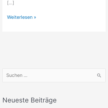
[…]
Hundeschule
Weiterlesen »
Mertendorf
S
u
c
Neueste Beiträge
h