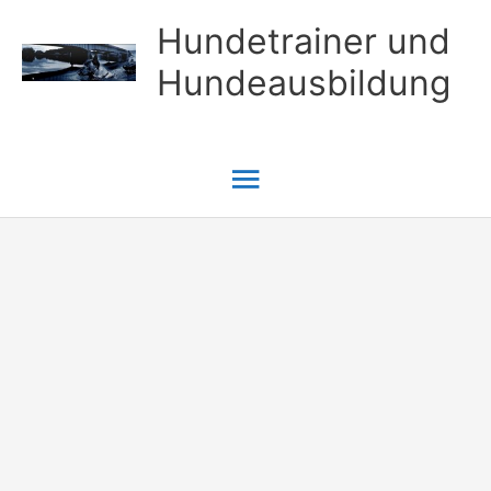
Zum
Hundetrainer und
Inhalt
Hundeausbildung
springen
Hauptmenü