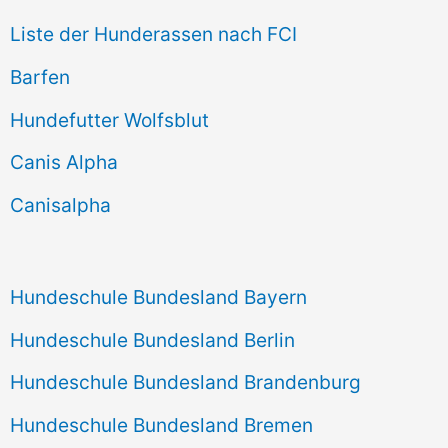
e
Liste der Hunderassen nach FCI
n
Barfen
n
Hundefutter Wolfsblut
a
c
Canis Alpha
h
Canisalpha
:
Hundeschule Bundesland Bayern
Hundeschule Bundesland Berlin
Hundeschule Bundesland Brandenburg
Hundeschule Bundesland Bremen