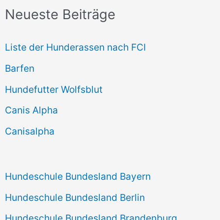
Neueste Beiträge
h
e
Liste der Hunderassen nach FCI
n
Barfen
n
Hundefutter Wolfsblut
a
c
Canis Alpha
h
Canisalpha
:
Hundeschule Bundesland Bayern
Hundeschule Bundesland Berlin
Hundeschule Bundesland Brandenburg