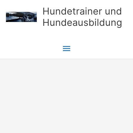
Zum
Hundetrainer und
Inhalt
Hundeausbildung
springen
Hauptmenü