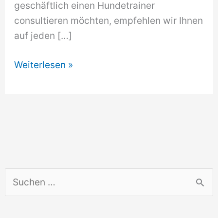
geschäftlich einen Hundetrainer
consultieren möchten, empfehlen wir Ihnen
auf jeden […]
Hundetrainer
Weiterlesen »
Neckarsteinach
S
u
c